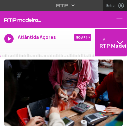
Entrar
Atlântida Açores
NO AR
TV
RTP Madei