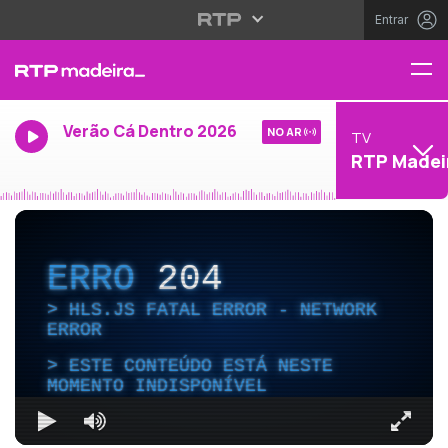
Entrar
Verão Cá Dentro 2026
NO AR
TV
RTP Madei
ERRO
204
HLS.JS FATAL ERROR - NETWORK
ERROR
ESTE CONTEÚDO ESTÁ NESTE
MOMENTO INDISPONÍVEL