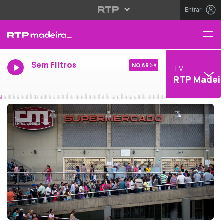
Entrar
Sem Filtros
NO AR
TV
RTP Madei