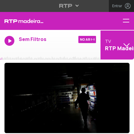
Entrar
Sem Filtros
NO AR
TV
RTP Madei