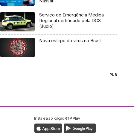
Nassar
Serviço de Emergência Médica
Regional certificado pela DGS
(áudio)
Nova estirpe do vírus no Brasil
PUB
Instale a aplicação
RTP Play
ebook da RTP Madeira
nstagram da RTP Madeira