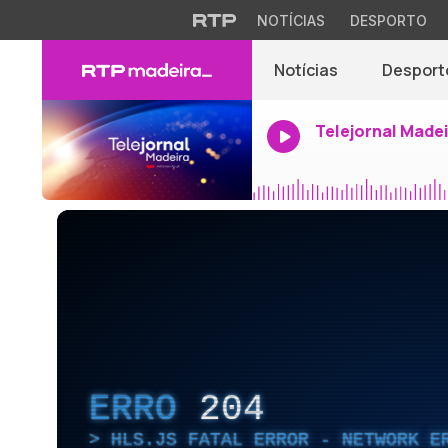
NOTÍCIAS
DESPORTO
Notícias
Desport
Telejornal Made
ERRO
204
HLS.JS FATAL ERROR - NETWORK E