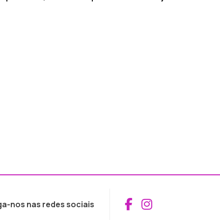
Aceder ao Fac
Aceder ao I
ga-nos nas redes sociais