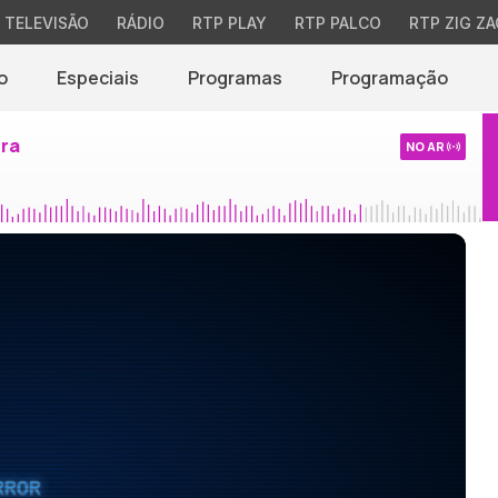
TELEVISÃO
RÁDIO
RTP PLAY
RTP PALCO
RTP ZIG ZA
o
Especiais
Programas
Programação
ira
NO AR
RROR