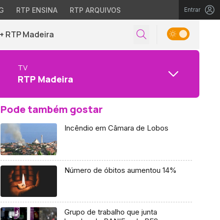
G
RTP ENSINA
RTP ARQUIVOS
Entrar
+ RTP Madeira
TV
RTP Madeira
Pode também gostar
Incêndio em Câmara de Lobos
Número de óbitos aumentou 14%
Grupo de trabalho que junta