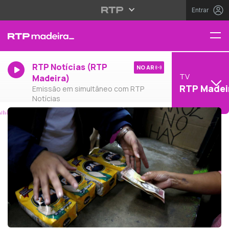
Entrar
RTP Notícias (RTP
NO AR
TV
Madeira)
RTP Madei
Emissão em simultâneo com RTP
Notícias