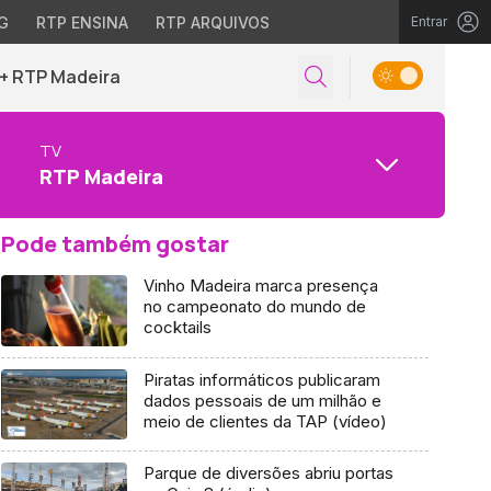
G
RTP ENSINA
RTP ARQUIVOS
Entrar
+ RTP Madeira
TV
RTP Madeira
Pode também gostar
Vinho Madeira marca presença
no campeonato do mundo de
cocktails
Piratas informáticos publicaram
dados pessoais de um milhão e
meio de clientes da TAP (vídeo)
Parque de diversões abriu portas