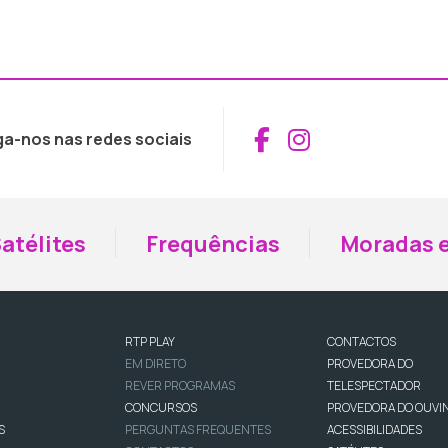
Aceder ao Fac
Aceder ao I
ga-nos nas redes sociais
atélites
Frequências
Moradas e
RTP PLAY
CONTACTOS
EM DIRETO
PROVEDORA DO
REVER PROGRAMAS
TELESPECTADOR
CONCURSOS
PROVEDORA DO OUVI
S
PERGUNTAS FREQUENTES
ACESSIBILIDADES