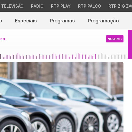
TELEVISÃO
RÁDIO
RTP PLAY
RTP PALCO
RTP ZIG ZA
o
Especiais
Programas
Programação
ira
NO AR