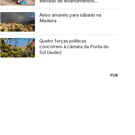
elevado de levantamentos
adicionados de compras através
de TPA
Aviso amarelo para sábado na
Madeira
Quatro forças políticas
concorrem à câmara da Ponta do
Sol (áudio)
PUB