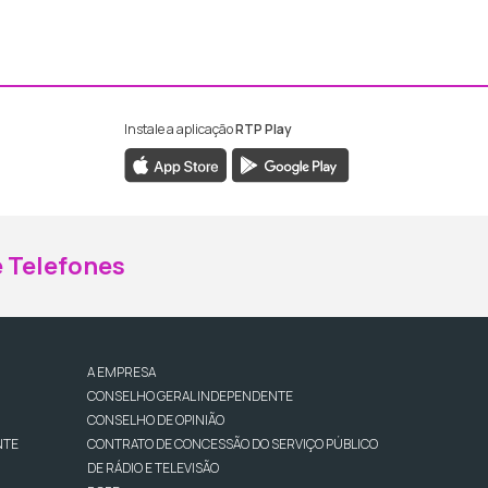
Instale a aplicação
RTP Play
ebook da RTP Madeira
nstagram da RTP Madeira
 Telefones
A EMPRESA
CONSELHO GERAL INDEPENDENTE
CONSELHO DE OPINIÃO
NTE
CONTRATO DE CONCESSÃO DO SERVIÇO PÚBLICO
DE RÁDIO E TELEVISÃO