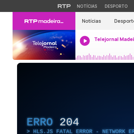
NOTÍCIAS
DESPORTO
Notícias
Desport
Telejornal Made
ERRO
204
HLS.JS FATAL ERROR - NETWORK E