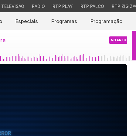
TELEVISÃO
RÁDIO
RTP PLAY
RTP PALCO
RTP ZIG ZA
o
Especiais
Programas
Programação
ira
NO AR
RROR