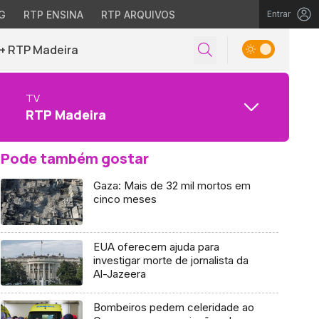
G
RTP ENSINA
RTP ARQUIVOS
Entrar
+ RTP Madeira
TV
RTP Madeira
Pode também gostar
Gaza: Mais de 32 mil mortos em
cinco meses
EUA oferecem ajuda para
investigar morte de jornalista da
Al-Jazeera
Bombeiros pedem celeridade ao