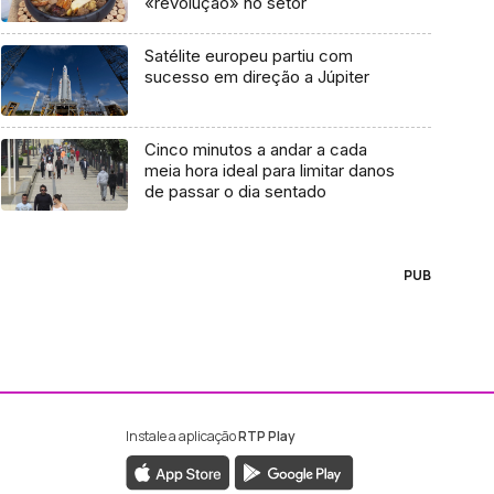
«revolução» no setor
Satélite europeu partiu com
sucesso em direção a Júpiter
Cinco minutos a andar a cada
meia hora ideal para limitar danos
de passar o dia sentado
PUB
Instale a aplicação
RTP Play
ebook da RTP Madeira
nstagram da RTP Madeira