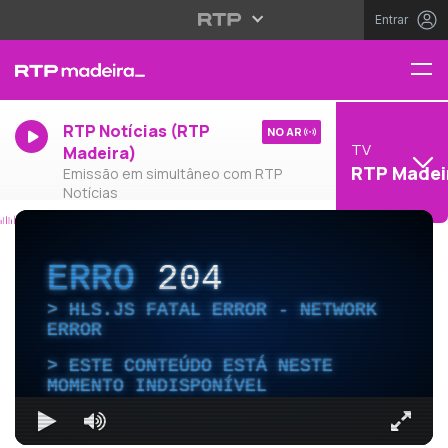
Entrar
RTP Notícias (RTP
NO AR
TV
Madeira)
RTP Madei
Emissão em simultâneo com RTP
Notícias
ERRO
204
HLS.JS FATAL ERROR - NETWORK
ERROR
ESTE CONTEÚDO ESTÁ NESTE
MOMENTO INDISPONÍVEL