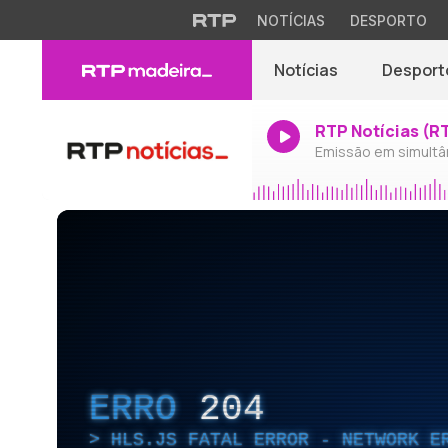
NOTÍCIAS
DESPORTO
Notícias
Desport
RTP Notícias (R
Emissão em simultâ
ERRO
204
HLS.JS FATAL ERROR - NETWORK E