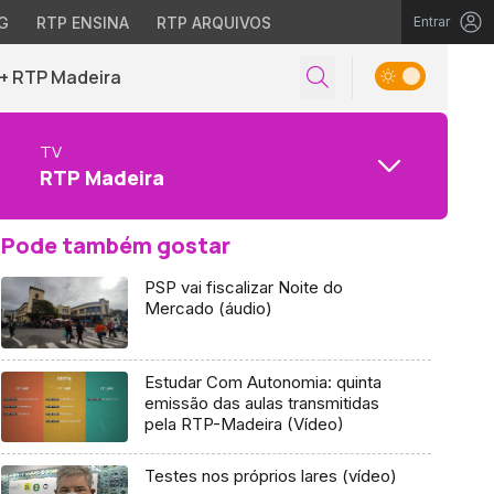
G
RTP ENSINA
RTP ARQUIVOS
Entrar
+ RTP Madeira
TV
RTP Madeira
Pode também gostar
PSP vai fiscalizar Noite do
Mercado (áudio)
Estudar Com Autonomia: quinta
emissão das aulas transmitidas
pela RTP-Madeira (Vídeo)
Testes nos próprios lares (vídeo)