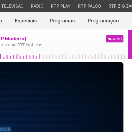
TELEVISÃO
RÁDIO
RTP PLAY
RTP PALCO
RTP ZIG ZA
o
Especiais
Programas
Programação
TP Madeira)
NO AR
neo com RTP Notícias
RROR