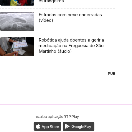
estrangeiros
Estradas com neve encerradas
(vídeo)
Robótica ajuda doentes a gerir a
medicação na Freguesia de São
Martinho (áudio)
PUB
Instale a aplicação
RTP Play
ebook da RTP Madeira
nstagram da RTP Madeira