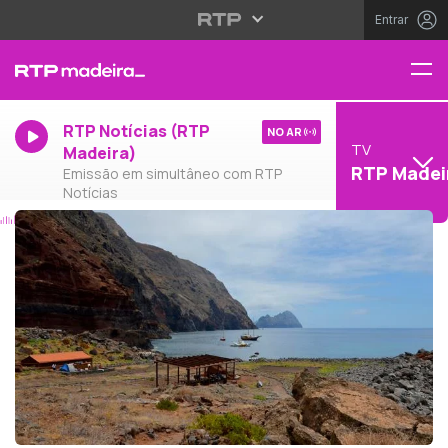
Entrar
RTP Notícias (RTP
NO AR
TV
Madeira)
RTP Madei
Emissão em simultâneo com RTP
Notícias