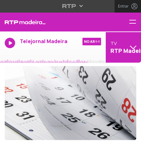
Entrar
Telejornal Madeira
NO AR
TV
RTP Madei