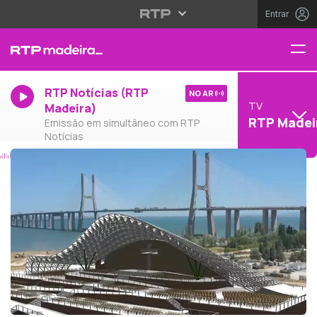
Entrar
RTP Notícias (RTP
NO AR
TV
Madeira)
RTP Madei
Emissão em simultâneo com RTP
Notícias