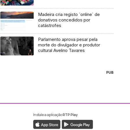
Madeira cria registo `online` de
donativos concedidos por
catástrofes
Parlamento aprova pesar pela
morte do divulgador e produtor
cultural Avelino Tavares
PUB
Instale a aplicação
RTP Play
ebook da RTP Madeira
nstagram da RTP Madeira