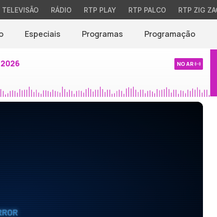
TELEVISÃO
RÁDIO
RTP PLAY
RTP PALCO
RTP ZIG ZA
o
Especiais
Programas
Programação
 2026
NO AR
RROR