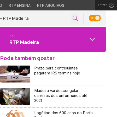
G
RTP ENSINA
RTP ARQUIVOS
Entrar
+ RTP Madeira
TV
RTP Madeira
Pode também gostar
Prazo para contribuintes
pagarem IRS termina hoje
Madeira vai descongelar
carreiras dos enfermeiros até
2021
Logótipo dos 600 anos do Porto