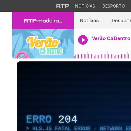
NOTÍCIAS
DESPORTO
Notícias
Desport
Verão Cá Dentro
ERRO
204
HLS.JS FATAL ERROR - NETWORK E