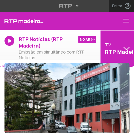
Entrar
RTP Notícias (RTP
NO AR
TV
Madeira)
RTP Madei
Emissão em simultâneo com RTP
Notícias