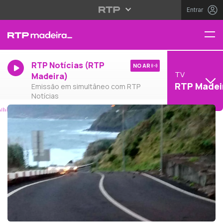
Entrar
RTP Notícias (RTP
NO AR
TV
Madeira)
RTP Madei
Emissão em simultâneo com RTP
Notícias