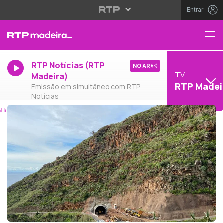
Entrar
RTP Notícias (RTP
NO AR
TV
Madeira)
RTP Madei
Emissão em simultâneo com RTP
Notícias