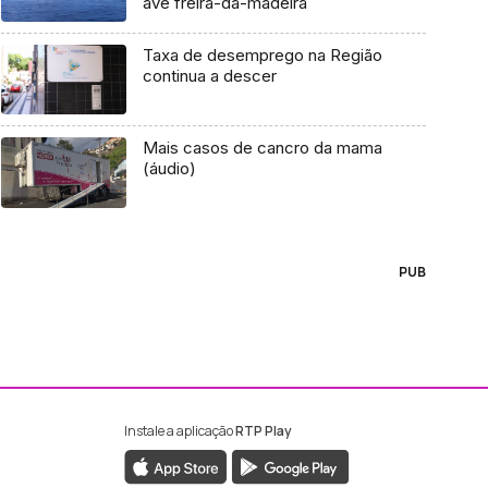
ave freira-da-madeira
Taxa de desemprego na Região
continua a descer
Mais casos de cancro da mama
(áudio)
PUB
Instale a aplicação
RTP Play
ebook da RTP Madeira
nstagram da RTP Madeira