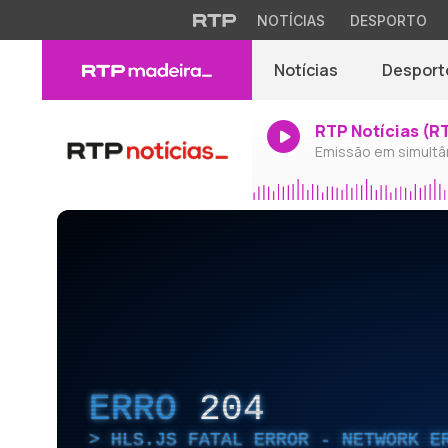
NOTÍCIAS
DESPORTO
Notícias
Desport
RTP Notícias (R
Emissão em simultâ
ERRO
204
HLS.JS FATAL ERROR - NETWORK E