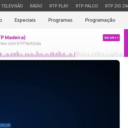
TELEVISÃO
RÁDIO
RTP PLAY
RTP PALCO
RTP ZIG ZA
o
Especiais
Programas
Programação
TP Madeira)
NO AR
neo com RTP Notícias
RROR