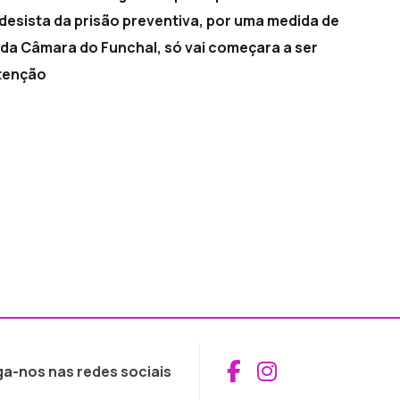
 desista da prisão preventiva, por uma medida de
 da Câmara do Funchal, só vai começara a ser
etenção
Aceder ao Fac
Aceder ao I
ga-nos nas redes sociais