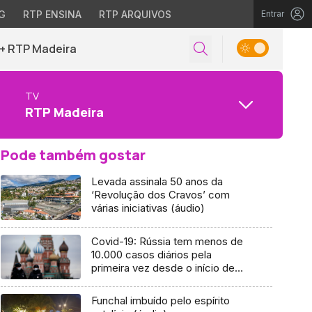
G
RTP ENSINA
RTP ARQUIVOS
Entrar
+ RTP Madeira
TV
RTP Madeira
Pode também gostar
Levada assinala 50 anos da
‘Revolução dos Cravos’ com
várias iniciativas (áudio)
Covid-19: Rússia tem menos de
10.000 casos diários pela
primeira vez desde o início de
maio
Funchal imbuído pelo espírito