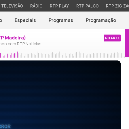
TELEVISÃO
RÁDIO
RTP PLAY
RTP PALCO
RTP ZIG ZA
o
Especiais
Programas
Programação
TP Madeira)
NO AR
neo com RTP Notícias
RROR