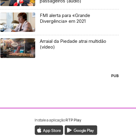
passageiros (áudio)
FMI alerta para «Grande
Divergência» em 2021
Arraial da Piedade atrai multidão
(vídeo)
PUB
Instale a aplicação
RTP Play
ebook da RTP Madeira
nstagram da RTP Madeira