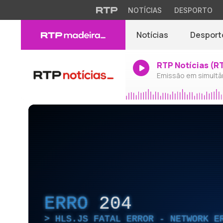
NOTÍCIAS
DESPORTO
Notícias
Desport
RTP Notícias (R
Emissão em simultâ
ERRO
204
HLS.JS FATAL ERROR - NETWORK E