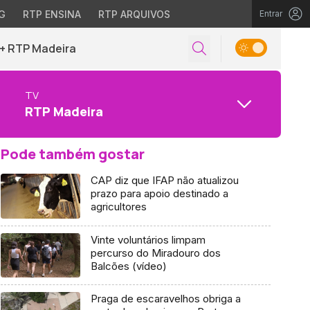
G
RTP ENSINA
RTP ARQUIVOS
Entrar
+ RTP Madeira
TV
RTP Madeira
Pode também gostar
CAP diz que IFAP não atualizou
prazo para apoio destinado a
agricultores
Vinte voluntários limpam
percurso do Miradouro dos
Balcões (vídeo)
Praga de escaravelhos obriga a