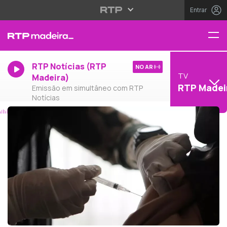
Entrar
RTP Notícias (RTP
NO AR
TV
Madeira)
RTP Madei
Emissão em simultâneo com RTP
Notícias