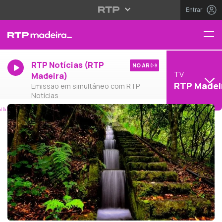
Entrar
RTP Notícias (RTP
NO AR
TV
Madeira)
RTP Madei
Emissão em simultâneo com RTP
Notícias