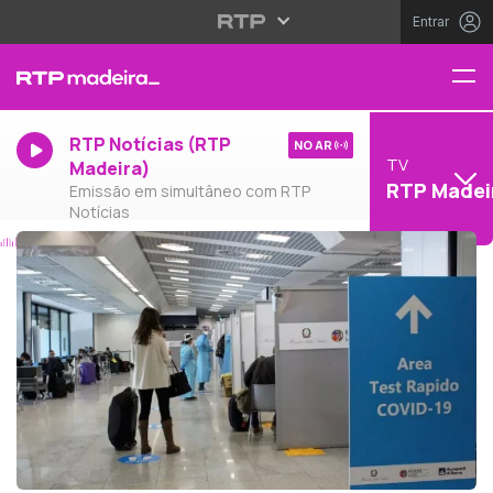
Entrar
RTP Notícias (RTP
NO AR
TV
Madeira)
RTP Madei
Emissão em simultâneo com RTP
Notícias