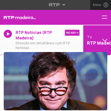
Entrar
RTP Notícias (RTP
NO AR
TV
Madeira)
RTP Madei
Emissão em simultâneo com RTP
Notícias