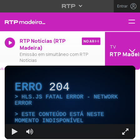
Entrar
RTP Notícias (RTP
NO AR
TV
Madeira)
RTP Madei
Emissão em simultâneo com RTP
Notícias
ERRO
204
HLS.JS FATAL ERROR - NETWORK
ERROR
ESTE CONTEÚDO ESTÁ NESTE
MOMENTO INDISPONÍVEL