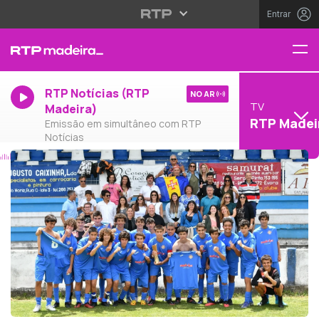
Entrar
RTP Notícias (RTP
NO AR
TV
Madeira)
RTP Madei
Emissão em simultâneo com RTP
Notícias