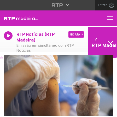
Entrar
RTP Notícias (RTP
NO AR
TV
Madeira)
RTP Madei
Emissão em simultâneo com RTP
Notícias