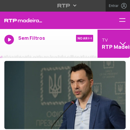
Entrar
Sem Filtros
NO AR
TV
RTP Madei