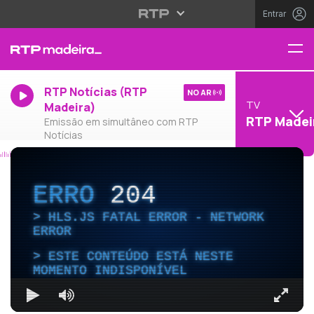
Entrar
RTP Notícias (RTP
NO AR
TV
Madeira)
RTP Madei
Emissão em simultâneo com RTP
Notícias
ERRO
204
HLS.JS FATAL ERROR - NETWORK
ERROR
ESTE CONTEÚDO ESTÁ NESTE
MOMENTO INDISPONÍVEL