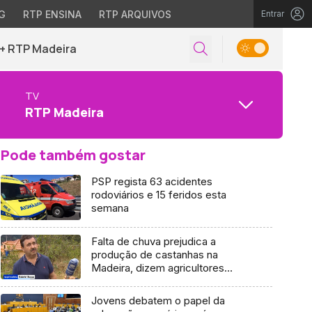
G
RTP ENSINA
RTP ARQUIVOS
Entrar
+ RTP Madeira
TV
RTP Madeira
Pode também gostar
PSP regista 63 acidentes
rodoviários e 15 feridos esta
semana
Falta de chuva prejudica a
produção de castanhas na
Madeira, dizem agricultores
(Vídeo)
Jovens debatem o papel da