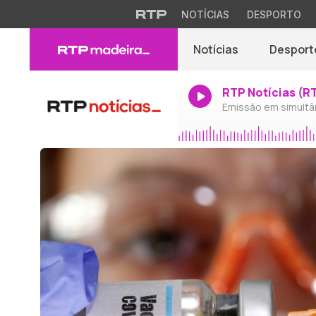
NOTÍCIAS
DESPORTO
Notícias
Desport
RTP Notícias (R
Emissão em simultâ