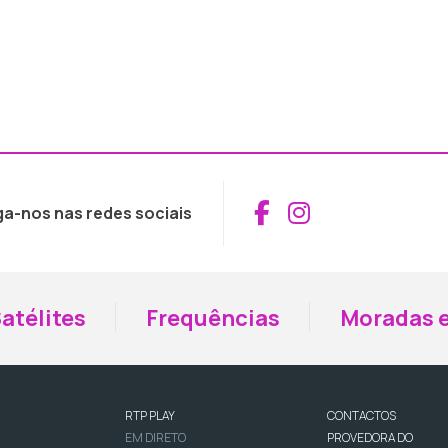
Aceder ao Fac
Aceder ao I
ga-nos nas redes sociais
atélites
Frequências
Moradas e
RTP PLAY
CONTACTOS
EM DIRETO
PROVEDORA DO