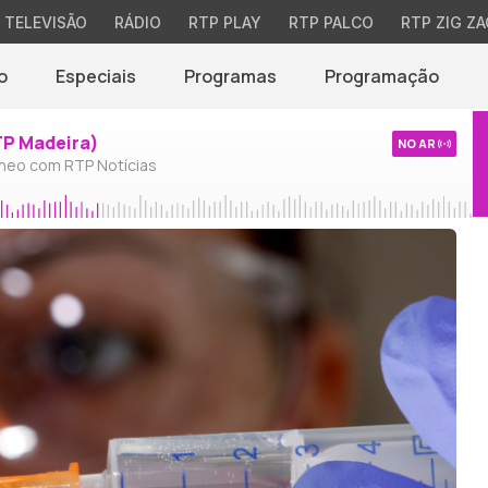
TELEVISÃO
RÁDIO
RTP PLAY
RTP PALCO
RTP ZIG ZA
o
Especiais
Programas
Programação
TP Madeira)
NO AR
neo com RTP Notícias