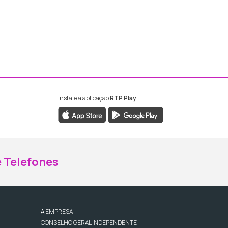
Instale a aplicação
RTP Play
ebook da RTP Madeira
nstagram da RTP Madeira
 Telefones
A EMPRESA
CONSELHO GERAL INDEPENDENTE