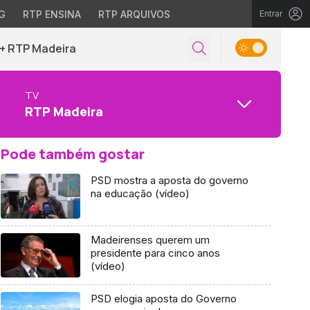
G
RTP ENSINA
RTP ARQUIVOS
Entrar
+ RTP Madeira
TV
RTP Madeira
Pode também gostar
PSD mostra a aposta do governo
na educação (vídeo)
Madeirenses querem um
presidente para cinco anos
(vídeo)
PSD elogia aposta do Governo