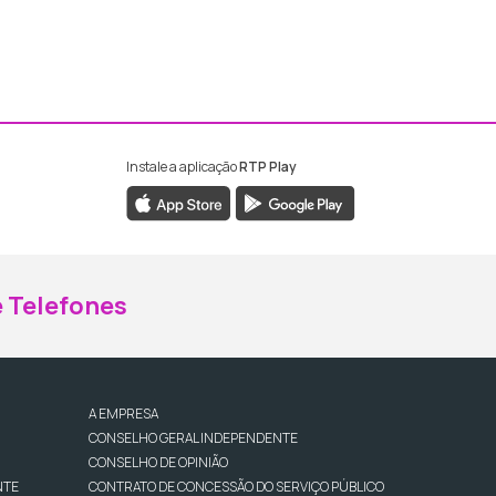
Instale a aplicação
RTP Play
ebook da RTP Madeira
nstagram da RTP Madeira
 Telefones
A EMPRESA
CONSELHO GERAL INDEPENDENTE
CONSELHO DE OPINIÃO
NTE
CONTRATO DE CONCESSÃO DO SERVIÇO PÚBLICO