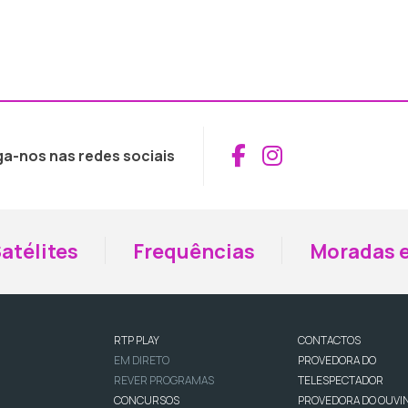
Aceder ao Fac
Aceder ao I
ga-nos nas redes sociais
atélites
Frequências
Moradas e
RTP PLAY
CONTACTOS
EM DIRETO
PROVEDORA DO
REVER PROGRAMAS
TELESPECTADOR
CONCURSOS
PROVEDORA DO OUVI