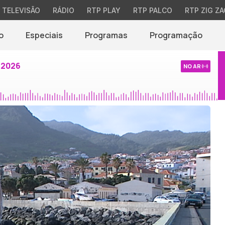
TELEVISÃO
RÁDIO
RTP PLAY
RTP PALCO
RTP ZIG ZA
o
Especiais
Programas
Programação
 2026
NO AR