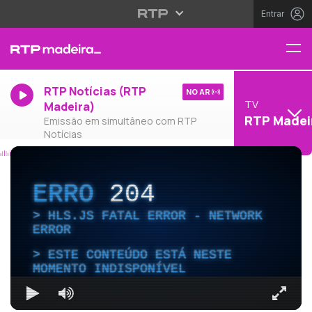
Entrar
RTP Notícias (RTP
NO AR
TV
Madeira)
RTP Madei
Emissão em simultâneo com RTP
Notícias
ERRO
204
HLS.JS FATAL ERROR - NETWORK
ERROR
ESTE CONTEÚDO ESTÁ NESTE
MOMENTO INDISPONÍVEL