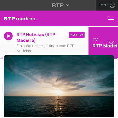
Entrar
RTP Notícias (RTP
NO AR
TV
Madeira)
RTP Madei
Emissão em simultâneo com RTP
Notícias