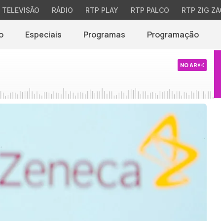
TELEVISÃO
RÁDIO
RTP PLAY
RTP PALCO
RTP ZIG ZA
o
Especiais
Programas
Programação
NO AR