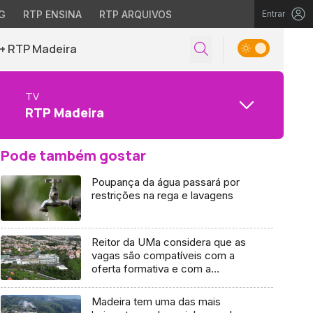
G
RTP ENSINA
RTP ARQUIVOS
Entrar
+ RTP Madeira
TV
RTP Madeira
Pode também gostar
Poupança da água passará por
restrições na rega e lavagens
Reitor da UMa considera que as
vagas são compatíveis com a
oferta formativa e com a
acreditação dos cursos (áudio)
Madeira tem uma das mais