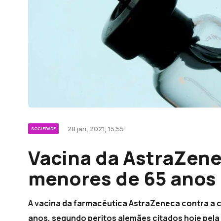
28 jan, 2021, 15:55
SOCIEDADE
Vacina da AstraZen
menores de 65 anos
A vacina da farmacêutica AstraZeneca contra a 
anos, segundo peritos alemães citados hoje pela