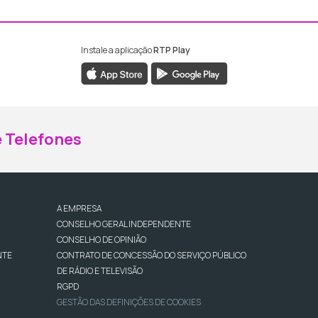
Instale a aplicação
RTP Play
ebook da RTP Madeira
nstagram da RTP Madeira
 Telefones
A EMPRESA
CONSELHO GERAL INDEPENDENTE
CONSELHO DE OPINIÃO
NTE
CONTRATO DE CONCESSÃO DO SERVIÇO PÚBLICO
DE RÁDIO E TELEVISÃO
RGPD
GESTÃO DAS DEFINIÇÕES DE COOKIES