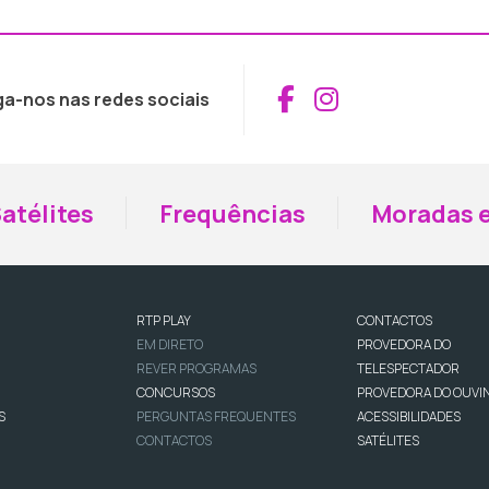
Aceder ao Fac
Aceder ao I
ga-nos nas redes sociais
atélites
Frequências
Moradas e
RTP PLAY
CONTACTOS
EM DIRETO
PROVEDORA DO
REVER PROGRAMAS
TELESPECTADOR
CONCURSOS
PROVEDORA DO OUVI
S
PERGUNTAS FREQUENTES
ACESSIBILIDADES
CONTACTOS
SATÉLITES