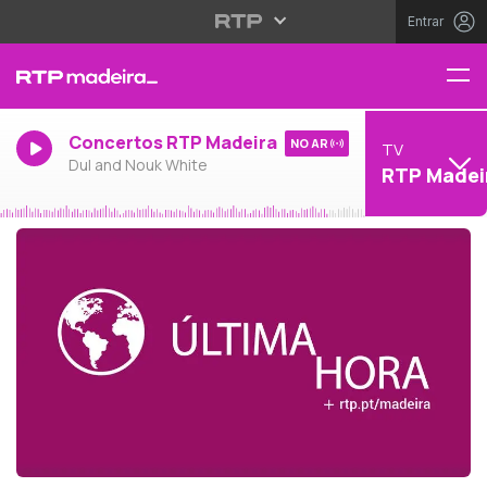
Entrar
Concertos RTP Madeira
NO AR
TV
Dul and Nouk White
RTP Madei