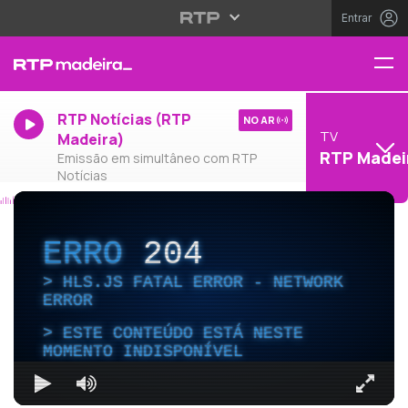
Entrar
RTP Notícias (RTP
NO AR
TV
Madeira)
RTP Madei
Emissão em simultâneo com RTP
Notícias
ERRO
204
HLS.JS FATAL ERROR - NETWORK
ERROR
ESTE CONTEÚDO ESTÁ NESTE
MOMENTO INDISPONÍVEL