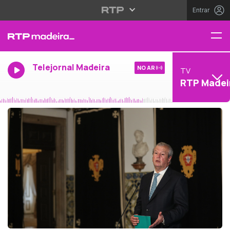
Entrar
Telejornal Madeira
NO AR
TV
RTP Madei