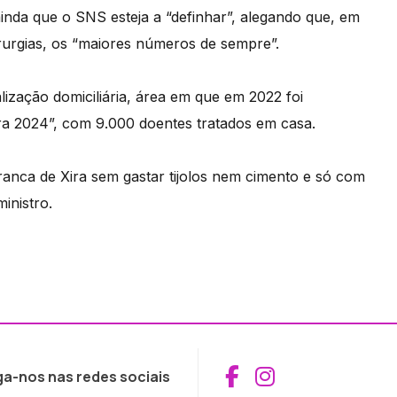
inda que o SNS esteja a “definhar”, alegando que, em
irurgias, os “maiores números de sempre”.
ização domiciliária, área em que em 2022 foi
a 2024”, com 9.000 doentes tratados em casa.
ranca de Xira sem gastar tijolos nem cimento e só com
inistro.
Aceder ao Fac
Aceder ao I
ga-nos nas redes sociais