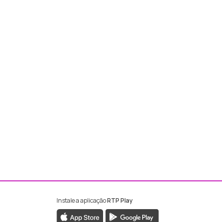
Instale a aplicação
RTP Play
ebook da RTP Madeira
nstagram da RTP Madeira