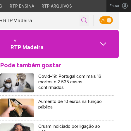
G
RTP ENSINA
RTP ARQUIVOS
Entrar
+ RTP Madeira
TV
RTP Madeira
Pode também gostar
Covid-19: Portugal com mais 16
mortos e 2.535 casos
confirmados
Aumento de 10 euros na função
pública
Oruam indiciado por ligação ao