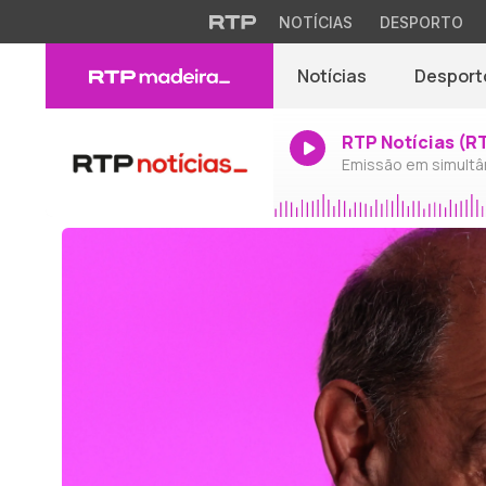
NOTÍCIAS
DESPORTO
Notícias
Desport
RTP Notícias (R
Emissão em simultâ