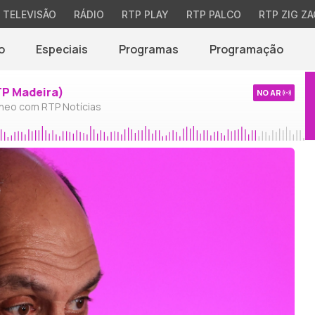
TELEVISÃO
RÁDIO
RTP PLAY
RTP PALCO
RTP ZIG ZA
o
Especiais
Programas
Programação
TP Madeira)
NO AR
neo com RTP Notícias