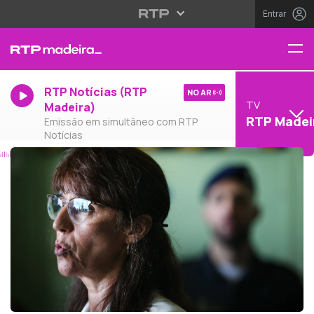
Entrar
RTP Notícias (RTP
NO AR
TV
Madeira)
RTP Madei
Emissão em simultâneo com RTP
Notícias