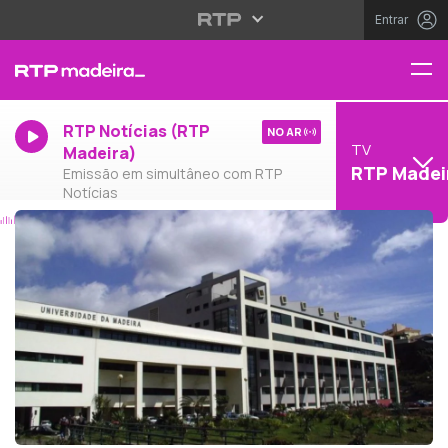
Entrar
RTP Notícias (RTP
NO AR
TV
Madeira)
RTP Madei
Emissão em simultâneo com RTP
Notícias