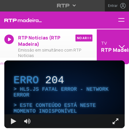
Entrar
RTP Notícias (RTP
NO AR
TV
Madeira)
RTP Madei
Emissão em simultâneo com RTP
Notícias
ERRO
204
HLS.JS FATAL ERROR - NETWORK
ERROR
ESTE CONTEÚDO ESTÁ NESTE
MOMENTO INDISPONÍVEL