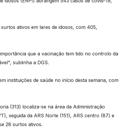
de idosos (ERPI) abrangem 543 casos de covid-19,
 surtos ativos em lares de idosos, com 405,
 importância que a vacinação tem tido no controlo da
vel", sublinha a DGS.
em instituições de saúde no início desta semana, com
ioria (313) localiza-se na área da Administração
T), seguida da ARS Norte (151), ARS centro (87) e
e 28 surtos ativos.