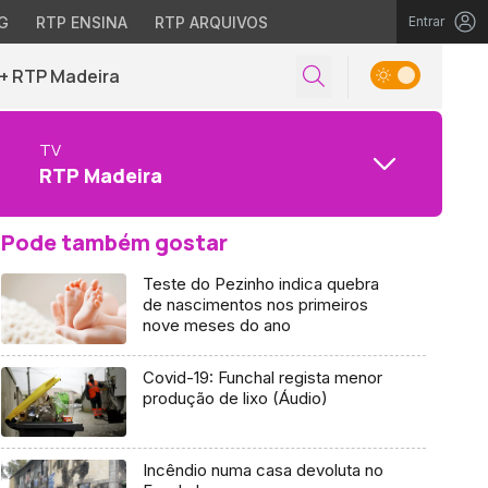
G
RTP ENSINA
RTP ARQUIVOS
Entrar
+ RTP Madeira
TV
RTP Madeira
Pode também gostar
Teste do Pezinho indica quebra
de nascimentos nos primeiros
nove meses do ano
Covid-19: Funchal regista menor
produção de lixo (Áudio)
Incêndio numa casa devoluta no