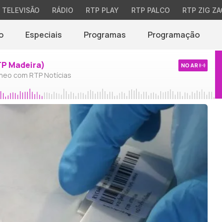
TELEVISÃO
RÁDIO
RTP PLAY
RTP PALCO
RTP ZIG ZA
o
Especiais
Programas
Programação
TP Madeira)
NO AR
neo com RTP Notícias