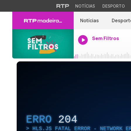
NOTÍCIAS
DESPORTO
Notícias
Desport
Sem Filtros
ERRO
204
HLS.JS FATAL ERROR - NETWORK E