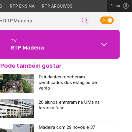
G
RTP ENSINA
RTP ARQUIVOS
Entrar
+ RTP Madeira
TV
RTP Madeira
Pode também gostar
Estudantes receberam
certificados dos estágios de
verão
20 alunos entraram na UMa na
terceira fase
Madeira com 29 novos e 37