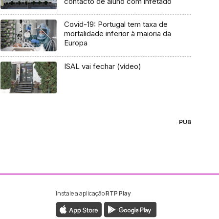
contacto de aluno com infetado
Covid-19: Portugal tem taxa de
mortalidade inferior à maioria da
Europa
ISAL vai fechar (vídeo)
PUB
Instale a aplicação
RTP Play
ebook da RTP Madeira
nstagram da RTP Madeira