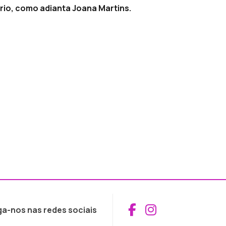
rio, como adianta Joana Martins.
Aceder ao Fac
Aceder ao I
ga-nos nas redes sociais