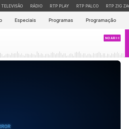
TELEVISÃO
RÁDIO
RTP PLAY
RTP PALCO
RTP ZIG ZA
o
Especiais
Programas
Programação
NO AR
RROR