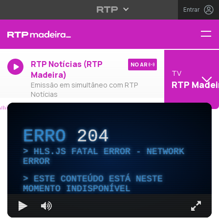
Entrar
RTP Notícias (RTP
NO AR
TV
Madeira)
RTP Madei
Emissão em simultâneo com RTP
Notícias
ERRO
204
HLS.JS FATAL ERROR - NETWORK
ERROR
ESTE CONTEÚDO ESTÁ NESTE
MOMENTO INDISPONÍVEL