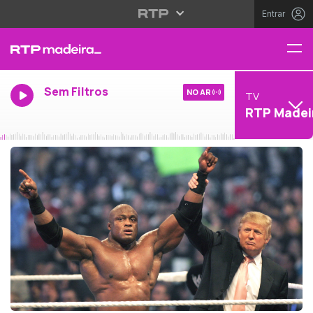
Entrar
Sem Filtros
NO AR
TV
RTP Madei