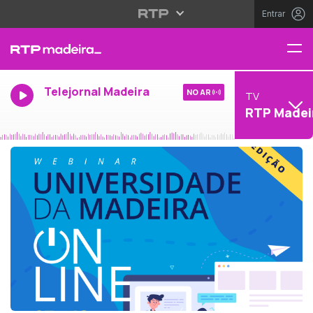
Entrar
Telejornal Madeira
NO AR
TV
RTP Madei