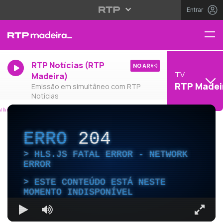
Entrar
RTP Notícias (RTP
NO AR
TV
Madeira)
RTP Madei
Emissão em simultâneo com RTP
Notícias
ERRO
204
HLS.JS FATAL ERROR - NETWORK
ERROR
ESTE CONTEÚDO ESTÁ NESTE
MOMENTO INDISPONÍVEL