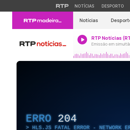
NOTÍCIAS
DESPORTO
Notícias
Desport
RTP Notícias (R
Emissão em simultâ
ERRO
204
HLS.JS FATAL ERROR - NETWORK E