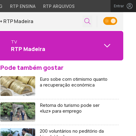
G
RTP ENSINA
RTP ARQUIVOS
Entrar
+ RTP Madeira
TV
RTP Madeira
Pode também gostar
Euro sobe com otimismo quanto
a recuperação económica
Retoma do turismo pode ser
«luz» para emprego
200 voluntários no peditório da