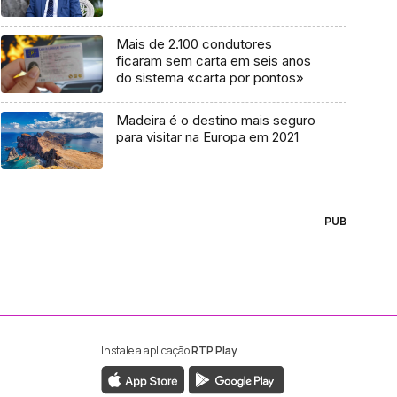
Mais de 2.100 condutores
ficaram sem carta em seis anos
do sistema «carta por pontos»
Madeira é o destino mais seguro
para visitar na Europa em 2021
PUB
Instale a aplicação
RTP Play
ebook da RTP Madeira
nstagram da RTP Madeira