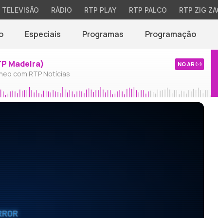
TELEVISÃO
RÁDIO
RTP PLAY
RTP PALCO
RTP ZIG ZA
o
Especiais
Programas
Programação
TP Madeira)
NO AR
neo com RTP Notícias
RROR