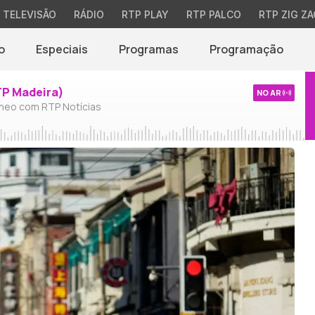
TELEVISÃO
RÁDIO
RTP PLAY
RTP PALCO
RTP ZIG ZA
o
Especiais
Programas
Programação
TP Madeira)
NO AR
neo com RTP Notícias