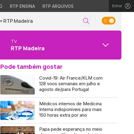
G
RTP ENSINA
RTP ARQUIVOS
Entrar
+ RTP Madeira
TV
RTP Madeira
Pode também gostar
Covid-19: Air France/KLM com
128 voos semanais em julho e
agosto de/para Portugal
Médicos internos de Medicina
Interna indisponíveis para mais
150 horas extra por ano
Papa pede esperança no meio