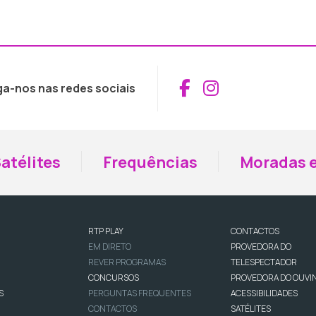
Aceder ao Fac
Aceder ao I
ga-nos nas redes sociais
atélites
Frequências
Moradas e
RTP PLAY
CONTACTOS
EM DIRETO
PROVEDORA DO
REVER PROGRAMAS
TELESPECTADOR
CONCURSOS
PROVEDORA DO OUVI
S
PERGUNTAS FREQUENTES
ACESSIBILIDADES
CONTACTOS
SATÉLITES