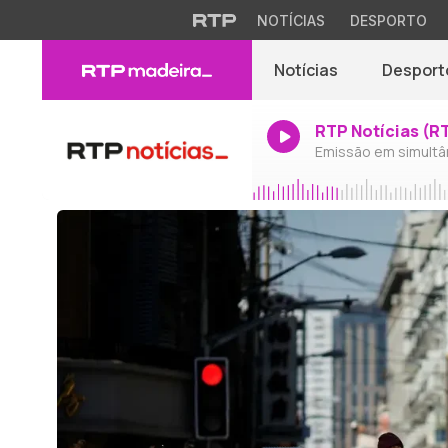
NOTÍCIAS
DESPORTO
Notícias
Desport
RTP Notícias (R
Emissão em simultâ