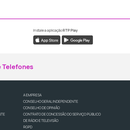
Instale a aplicação
RTP Play
ebook da RTP Madeira
nstagram da RTP Madeira
 Telefones
A EMPRESA
CONSELHO GERAL INDEPENDENTE
CONSELHO DE OPINIÃO
NTE
CONTRATO DE CONCESSÃO DO SERVIÇO PÚBLICO
DE RÁDIO E TELEVISÃO
RGPD