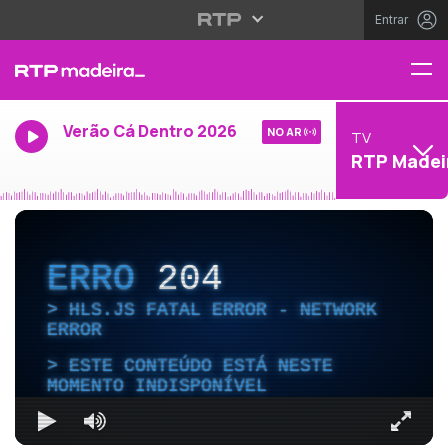
Entrar
Verão Cá Dentro 2026
NO AR
TV
RTP Madei
ERRO
204
HLS.JS FATAL ERROR - NETWORK
ERROR
ESTE CONTEÚDO ESTÁ NESTE
MOMENTO INDISPONÍVEL