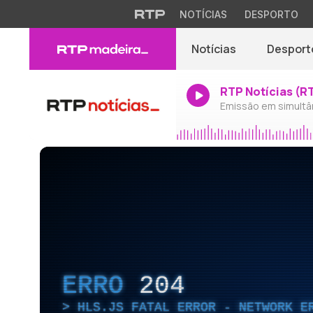
NOTÍCIAS
DESPORTO
Notícias
Desport
RTP Notícias (R
Emissão em simultâ
ERRO
204
HLS.JS FATAL ERROR - NETWORK E