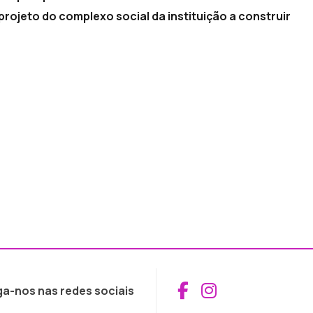
projeto do complexo social da instituição a construir
Aceder ao Fac
Aceder ao I
ga-nos nas redes sociais