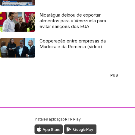
Nicarágua deixou de exportar
alimentos para a Venezuela para
evitar sanções dos EUA
Cooperação entre empresas da
Madeira e da Roménia (vídeo)
PUB
Instale a aplicação
RTP Play
ebook da RTP Madeira
nstagram da RTP Madeira