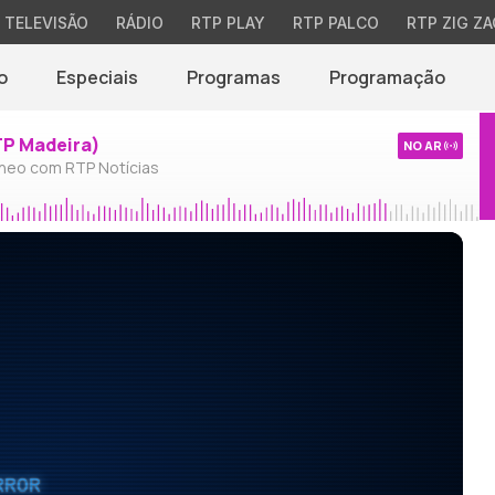
TELEVISÃO
RÁDIO
RTP PLAY
RTP PALCO
RTP ZIG ZA
o
Especiais
Programas
Programação
TP Madeira)
NO AR
neo com RTP Notícias
RROR