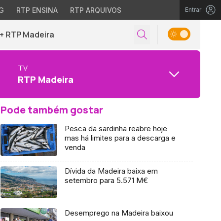
G
RTP ENSINA
RTP ARQUIVOS
Entrar
+ RTP Madeira
TV
RTP Madeira
Pode também gostar
Pesca da sardinha reabre hoje
mas há limites para a descarga e
venda
Dívida da Madeira baixa em
setembro para 5.571 M€
Desemprego na Madeira baixou